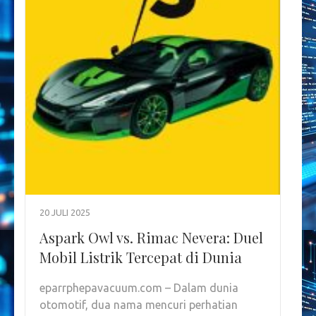
20 JULI 2025
Aspark Owl vs. Rimac Nevera: Duel
Mobil Listrik Tercepat di Dunia
eparrphepavacuum.com – Dalam dunia
otomotif, dua nama mencuri perhatian