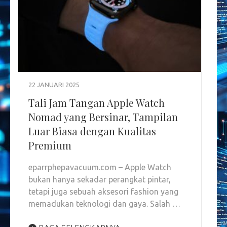
22 JANUARI 2025
Tali Jam Tangan Apple Watch
Nomad yang Bersinar, Tampilan
Luar Biasa dengan Kualitas
Premium
eparrphepavacuum.com – Apple Watch
bukan hanya sekadar perangkat pintar,
tetapi juga sebuah aksesori fashion yang
memadukan teknologi dan gaya. Salah …