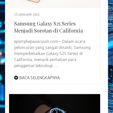
23 JANUARI 2025
Samsung Galaxy S25 Series
Menjadi Sorotan di California
eparrphepavacuum.com – Dalam acara
peluncuran yang sangat dinanti, Samsung
memperkenalkan Galaxy S25 Series di
California, menarik perhatian para
penggemar teknologi …
BACA SELENGKAPNYA