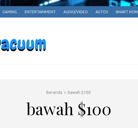
GAMING
ENTERTAINMENT
AUDIO/VIDEO
AUTOS
SMART HOM
EPARRPHEPAV
Empowering Tomorrow, One Innovation at a T
Beranda
>
bawah $100
bawah $100