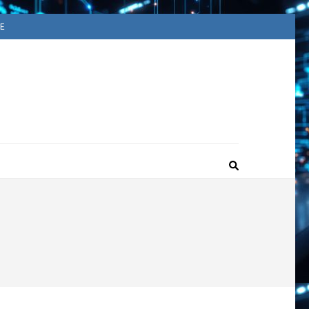
E
ACUUM
ime