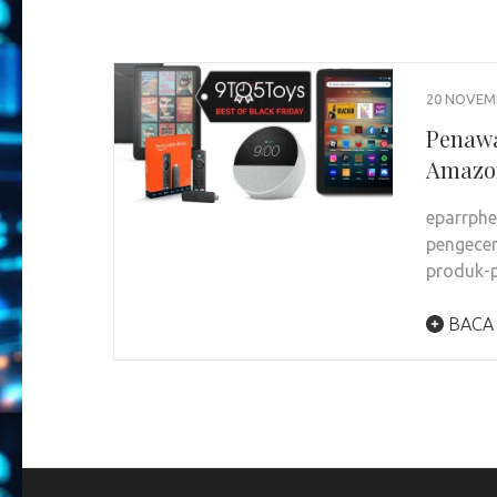
20 NOVEM
Penawa
Amazon
eparrphe
pengece
produk-p
BACA