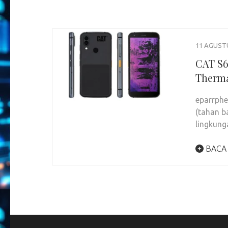
11 AGUST
CAT S6
Therma
eparrph
(tahan b
lingkung
BACA