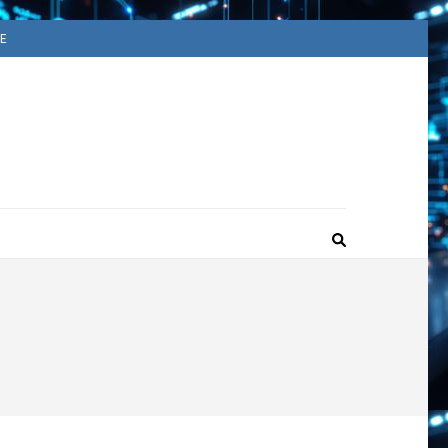
E
ACUUM
ime