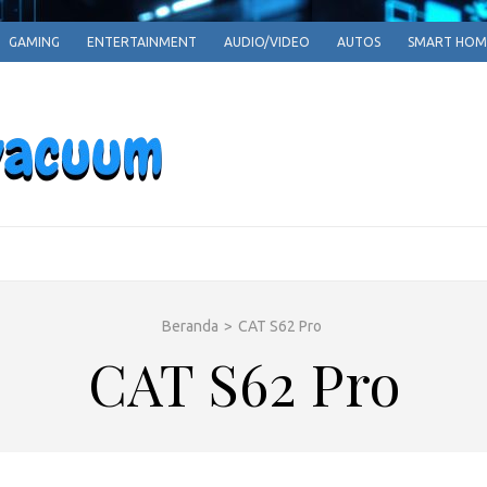
GAMING
ENTERTAINMENT
AUDIO/VIDEO
AUTOS
SMART HOM
EPARRPHEPAV
Empowering Tomorrow, One Innovation at a T
Beranda
>
CAT S62 Pro
CAT S62 Pro