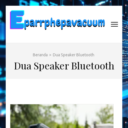
Lompat
ke
konten
(Tekan
Enter)
EPARRPHEPAVACUUM
Empowering Tomorrow, One Innovation at a Time
Beranda
>
Dua Speaker Bluetooth
Dua Speaker Bluetooth