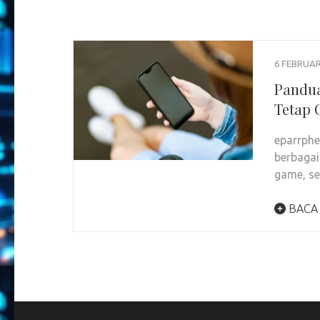
6 FEBRUAR
Pandua
Tetap 
eparrphe
berbagai
game, s
BACA