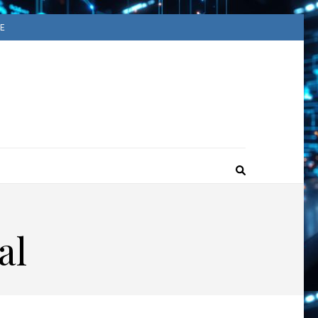
E
ACUUM
ime
al