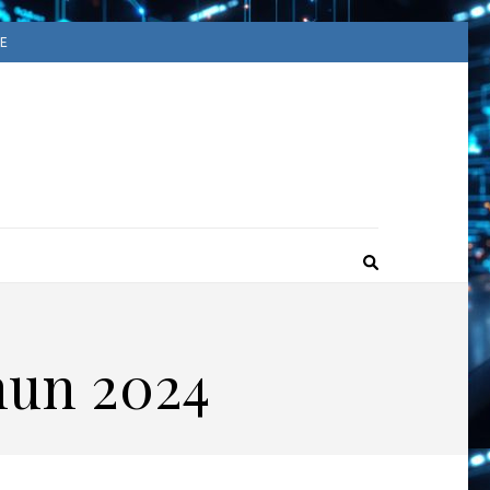
E
ACUUM
ime
hun 2024