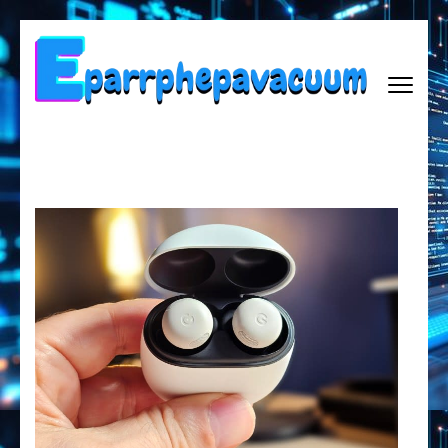
Lompat
ke
konten
(Tekan
Enter)
EPARRPHEPAVACUUM
Empowering Tomorrow, One Innovation at a Time