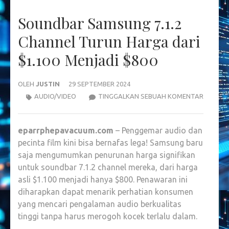
Soundbar Samsung 7.1.2
Channel Turun Harga dari
$1.100 Menjadi $800
OLEH
JUSTIN
29 SEPTEMBER 2024
SOUND
AUDIO/VIDEO
TINGGALKAN SEBUAH KOMENTAR
SAMSU
7.1.2
eparrphepavacuum.com
– Penggemar audio dan
CHANNE
pecinta film kini bisa bernafas lega! Samsung baru
TURUN
saja mengumumkan penurunan harga signifikan
HARGA
untuk soundbar 7.1.2 channel mereka, dari harga
DARI
asli $1.100 menjadi hanya $800. Penawaran ini
$1.100
diharapkan dapat menarik perhatian konsumen
MENJAD
yang mencari pengalaman audio berkualitas
$800
tinggi tanpa harus merogoh kocek terlalu dalam.