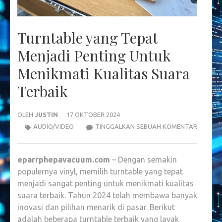
Turntable yang Tepat
Menjadi Penting Untuk
Menikmati Kualitas Suara
Terbaik
OLEH
JUSTIN
17 OKTOBER 2024
TURNTA
AUDIO/VIDEO
TINGGALKAN SEBUAH KOMENTAR
YANG
TEPAT
eparrphepavacuum.com
– Dengan semakin
MENJAD
populernya vinyl, memilih turntable yang tepat
PENTIN
menjadi sangat penting untuk menikmati kualitas
UNTUK
suara terbaik. Tahun 2024 telah membawa banyak
MENIKM
inovasi dan pilihan menarik di pasar. Berikut
KUALIT
adalah beberapa turntable terbaik yang layak
SUARA