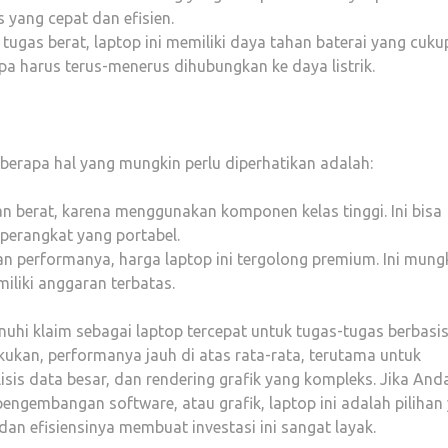
 yang cepat dan efisien.
 tugas berat, laptop ini memiliki daya tahan baterai yang cuku
pa harus terus-menerus dihubungkan ke daya listrik.
erapa hal yang mungkin perlu diperhatikan adalah:
dan berat, karena menggunakan komponen kelas tinggi. Ini bisa
perangkat yang portabel.
dan performanya, harga laptop ini tergolong premium. Ini mung
liki anggaran terbatas.
nuhi klaim sebagai laptop tercepat untuk tugas-tugas berbasi
kukan, performanya jauh di atas rata-rata, terutama untuk
sis data besar, dan rendering grafik yang kompleks. Jika And
pengembangan software, atau grafik, laptop ini adalah pilihan
dan efisiensinya membuat investasi ini sangat layak.