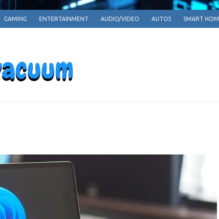
GAMING
ENTERTAINMENT
AUDIO/VIDEO
AUTOS
SMART HOM
EPARRPHEPAV
Empowering Tomorrow, One Innovation at a T