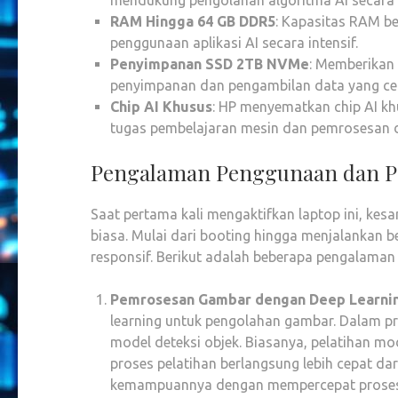
mendukung pengolahan algoritma AI secara 
RAM Hingga 64 GB DDR5
: Kapasitas RAM b
penggunaan aplikasi AI secara intensif.
Penyimpanan SSD 2TB NVMe
: Memberikan
penyimpanan dan pengambilan data yang ce
Chip AI Khusus
: HP menyematkan chip AI k
tugas pembelajaran mesin dan pemrosesan da
Pengalaman Penggunaan dan 
Saat pertama kali mengaktifkan laptop ini, ke
biasa. Mulai dari booting hingga menjalankan b
responsif. Berikut adalah beberapa pengalaman
Pemrosesan Gambar dengan Deep Learni
learning untuk pengolahan gambar. Dalam p
model deteksi objek. Biasanya, pelatihan mo
proses pelatihan berlangsung lebih cepat d
kemampuannya dengan mempercepat proses 