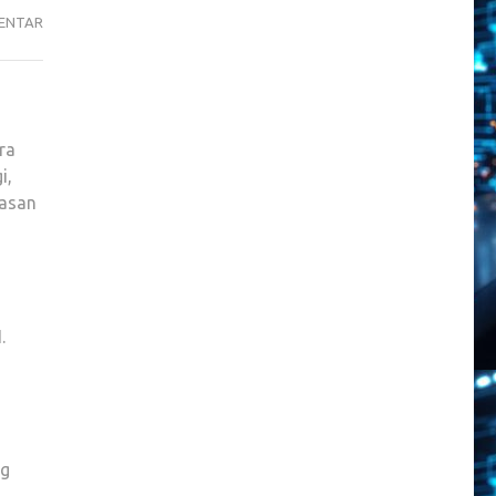
HP
ENTAR
MEMPERKENALKAN
LAPTOP
AI
TERCEPAT
ra
—
i,
INILAH
lasan
PENGALAMAN
SAYA
MENCOBANYA
.
ng