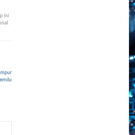
 ini
onal
ampur
emilu