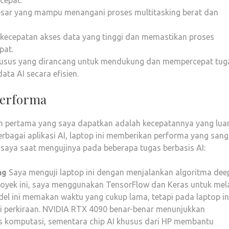
cepat.
esar yang mampu menangani proses multitasking berat dan
 kecepatan akses data yang tinggi dan memastikan proses
pat.
husus yang dirancang untuk mendukung dan mempercepat tug
ta AI secara efisien.
Performa
san pertama yang saya dapatkan adalah kecepatannya yang lua
erbagai aplikasi AI, laptop ini memberikan performa yang sang
 saya saat mengujinya pada beberapa tugas berbasis AI:
ng
Saya menguji laptop ini dengan menjalankan algoritma dee
royek ini, saya menggunakan TensorFlow dan Keras untuk mel
del ini memakan waktu yang cukup lama, tetapi pada laptop in
ari perkiraan. NVIDIA RTX 4090 benar-benar menunjukkan
komputasi, sementara chip AI khusus dari HP membantu