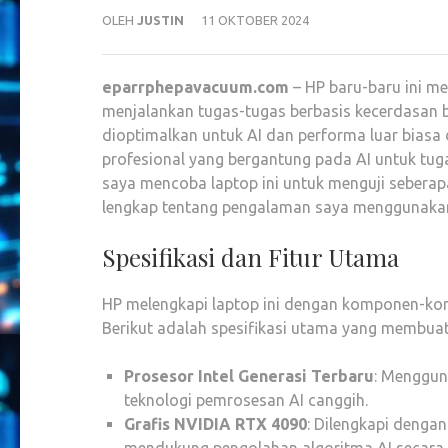
OLEH
JUSTIN
11 OKTOBER 2024
eparrphepavacuum.com
– HP baru-baru ini me
menjalankan tugas-tugas berbasis kecerdasan bu
dioptimalkan untuk AI dan performa luar biasa
profesional yang bergantung pada AI untuk tug
saya mencoba laptop ini untuk menguji seberapa
lengkap tentang pengalaman saya menggunakan l
Spesifikasi dan Fitur Utama
HP melengkapi laptop ini dengan komponen-ko
Berikut adalah spesifikasi utama yang membuat l
Prosesor Intel Generasi Terbaru
: Menggun
teknologi pemrosesan AI canggih.
Grafis NVIDIA RTX 4090
: Dilengkapi denga