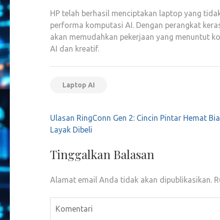
HP telah berhasil menciptakan laptop yang tida
performa komputasi AI. Dengan perangkat kera
akan memudahkan pekerjaan yang menuntut komp
AI dan kreatif.
Laptop AI
Navigasi
Ulasan RingConn Gen 2: Cincin Pintar Hemat Bi
pos
Layak Dibeli
Tinggalkan Balasan
Alamat email Anda tidak akan dipublikasikan.
R