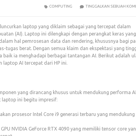
COMPUTING
TINGGALKAN SEBUAH KOM
luncurkan laptop yang diklaim sebagai yang tercepat dalam
atan (AI). Laptop ini dilengkapi dengan perangkat keras yang
 dalam hal pemrosesan data dan rendering, khususnya bagi pa
as-tugas berat. Dengan semua klaim dan ekspektasi yang tingg
 baik ia menghadapi berbagai tantangan AI. Berikut adalah u
aptop AI tercepat dari HP ini.
mponen yang dirancang khusus untuk mendukung performa AI
aptop ini begitu impresif:
akan prosesor Intel Core i9 generasi terbaru yang mendukung
n GPU NVIDIA GeForce RTX 4090 yang memiliki tensor core ya