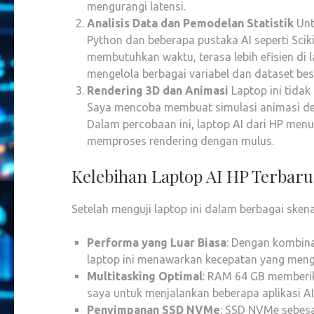
mengurangi latensi.
Analisis Data dan Pemodelan Statistik
Unt
Python dan beberapa pustaka AI seperti Sci
membutuhkan waktu, terasa lebih efisien di
mengelola berbagai variabel dan dataset b
Rendering 3D dan Animasi
Laptop ini tidak
Saya mencoba membuat simulasi animasi de
Dalam percobaan ini, laptop AI dari HP me
memproses rendering dengan mulus.
Kelebihan Laptop AI HP Terbaru
Setelah menguji laptop ini dalam berbagai ske
Performa yang Luar Biasa
: Dengan kombina
laptop ini menawarkan kecepatan yang meng
Multitasking Optimal
: RAM 64 GB memberi
saya untuk menjalankan beberapa aplikasi A
Penyimpanan SSD NVMe
: SSD NVMe sebes