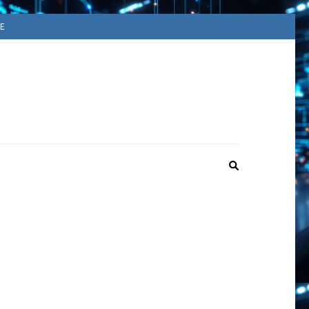
E
ACUUM
ime