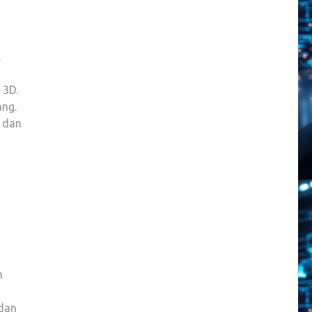
k
 3D.
ang.
s dan
n
dan