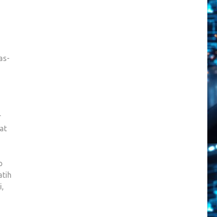
as-
r
at
p
atih
i,