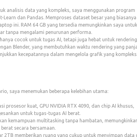
uk analisis data yang kompleks, saya menggunakan program
kit-Learn dan Pandas. Memproses dataset besar yang biasanya
 laptop ini. RAM 64 GB yang tersedia memungkinkan saya untu
esar tanpa mengalami penurunan performa.
 hanya cocok untuk tugas AI, tetapi juga hebat untuk rendering
ngan Blender, yang membutuhkan waktu rendering yang panj
nunjukkan kecepatannya dalam mengelola grafik yang komplek
nario, saya menemukan beberapa kelebihan utama:
si prosesor kuat, GPU NVIDIA RTX 4090, dan chip AI khusus,
esankan untuk tugas-tugas AI berat.
kan kemampuan multitasking tanpa hambatan, memungkinka
I berat secara bersamaan.
ar 2TB memberikan ruang yang cukup untuk menyimpan data 