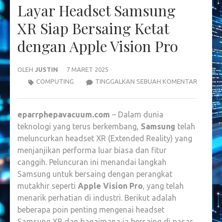
Layar Headset Samsung
XR Siap Bersaing Ketat
dengan Apple Vision Pro
OLEH
JUSTIN
7 MARET 2025
LAYAR
COMPUTING
TINGGALKAN SEBUAH KOMENTAR
HEADSE
SAMSU
eparrphepavacuum.com
– Dalam dunia
XR
teknologi yang terus berkembang,
Samsung
telah
SIAP
meluncurkan headset XR (Extended Reality) yang
BERSAI
menjanjikan performa luar biasa dan fitur
KETAT
canggih. Peluncuran ini menandai langkah
DENGA
Samsung untuk bersaing dengan perangkat
APPLE
mutakhir seperti
Apple Vision Pro
, yang telah
VISION
menarik perhatian di industri. Berikut adalah
PRO
beberapa poin penting mengenai headset
Samsung XR dan bagaimana ia bersaing di pasar