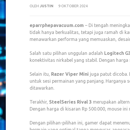
OLEH
JUSTIN
9 OKTOBER 2024
eparrphepavacuum.com
– Di tengah meningk
tidak hanya berkualitas, tetapi juga ramah di 
menawarkan performa yang memuaskan, desain e
Salah satu pilihan unggulan adalah
Logitech G
konektivitas nirkabel yang stabil. Dengan harga
Selain itu,
Razer Viper Mini
juga patut dicoba.
untuk sesi permainan yang panjang. Harganya sek
ditawarkan.
Terakhir,
SteelSeries Rival 3
merupakan alterna
Dengan harga di kisaran Rp 500.000, mouse in
Dengan pilihan-pilihan ini, gamer dapat men
bermain yang optimal tanpa menguras anggara