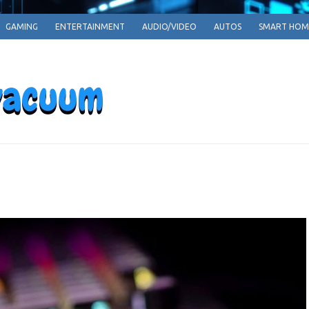
GAMING
ENTERTAINMENT
AUDIO/VIDEO
AUTOS
SMART HOM
EPARRPHEPAV
Empowering Tomorrow, One Innovation at a T