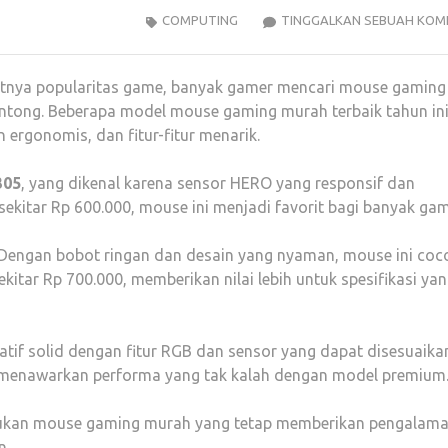
COMPUTING
TINGGALKAN SEBUAH KOM
atnya popularitas game, banyak gamer mencari mouse gaming
kantong. Beberapa model mouse gaming murah terbaik tahun in
rgonomis, dan fitur-fitur menarik.
305
, yang dikenal karena sensor HERO yang responsif dan
 sekitar Rp 600.000, mouse ini menjadi favorit bagi banyak gam
 Dengan bobot ringan dan desain yang nyaman, mouse ini coc
itar Rp 700.000, memberikan nilai lebih untuk spesifikasi ya
tif solid dengan fitur RGB dan sensor yang dapat disesuaika
i menawarkan performa yang tak kalah dengan model premium
emukan mouse gaming murah yang tetap memberikan pengalam
n.