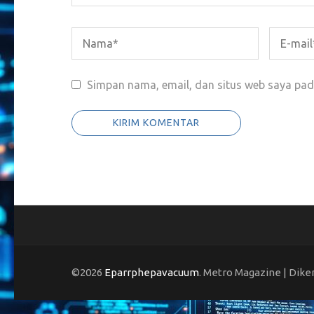
Simpan nama, email, dan situs web saya pad
©2026
Eparrphepavacuum
. Metro Magazine | Dik