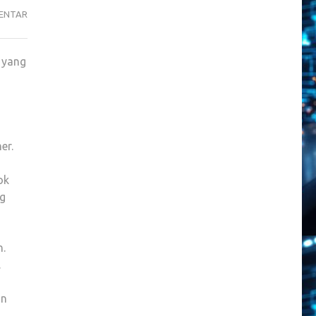
MOUSE
ENTAR
GAMING
MURAH
 yang
TERBAIK,
i
PILIHAN
CERDAS
UNTUK
GAME
er.
DI
2024
ok
ng
n.
.
an