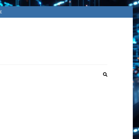
E
ACUUM
ime