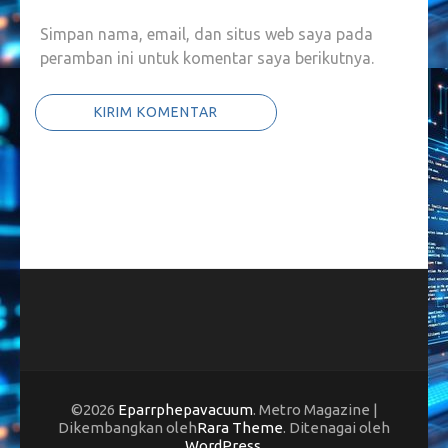
Simpan nama, email, dan situs web saya pada
peramban ini untuk komentar saya berikutnya.
©2026
Eparrphepavacuum
. Metro Magazine |
Dikembangkan oleh
Rara Theme
. Ditenagai oleh
WordPress
.