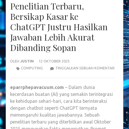
Penelitian Terbaru,
Bersikap Kasar ke
ChatGPT Justru Hasilkan
Jawaban Lebih Akurat
Dibanding Sopan
OLEH
JUSTIN
12 OKTOBER 2025
PENELIT
COMPUTING
TINGGALKAN SEBUAH KOMENTAR
TERBAR
BERSIK
eparrphepavacuum.com
– Dalam dunia
KASAR
kecerdasan buatan (AI) yang semakin terintegrasi
KE
ke kehidupan sehari-hari, cara kita berinteraksi
CHATG
dengan chatbot seperti ChatGPT ternyata
JUSTRU
memengaruhi kualitas jawabannya. Sebuah
HASILK
penelitian terbaru yang diterbitkan awal Oktober
JAWAB
2025 mengungkap fakta mengejutkan: Prompt