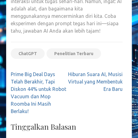
interaksi untuk tugas sehari-hari. Namun, ingat: AI
adalah alat, dan bagaimana kita
menggunakannya mencerminkan diri kita. Coba
eksperimen dengan prompt tegas hari ini—siapa
tahu, jawaban AI Anda akan lebih tajam!
ChatGPT
Penelitian Terbaru
Navigasi
Prime Big Deal Days
Hiburan Suara AI, Musisi
pos
Telah Berakhir, Tapi
Virtual yang Membentuk
Diskon 44% untuk Robot
Era Baru
Vacuum dan Mop
Roomba Ini Masih
Berlaku!
Tinggalkan Balasan