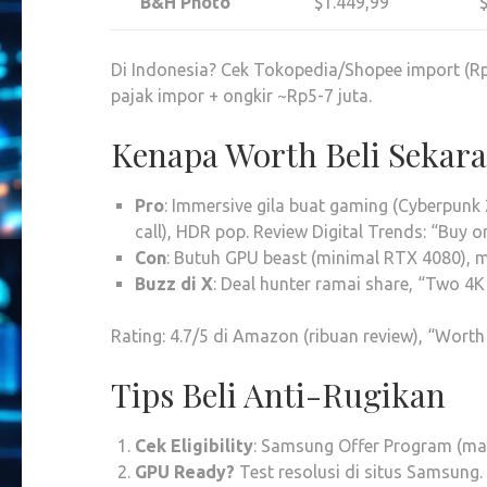
B&H Photo
$1.449,99
Di Indonesia? Cek Tokopedia/Shopee import (Rp2
pajak impor + ongkir ~Rp5-7 juta.
Kenapa Worth Beli Sekar
Pro
: Immersive gila buat gaming (Cyberpunk
call), HDR pop. Review Digital Trends: “Buy o
Con
: Butuh GPU beast (minimal RTX 4080), m
Buzz di X
: Deal hunter ramai share, “Two 4K
Rating: 4.7/5 di Amazon (ribuan review), “Worth
Tips Beli Anti-Rugikan
Cek Eligibility
: Samsung Offer Program (mah
GPU Ready?
Test resolusi di situs Samsung.