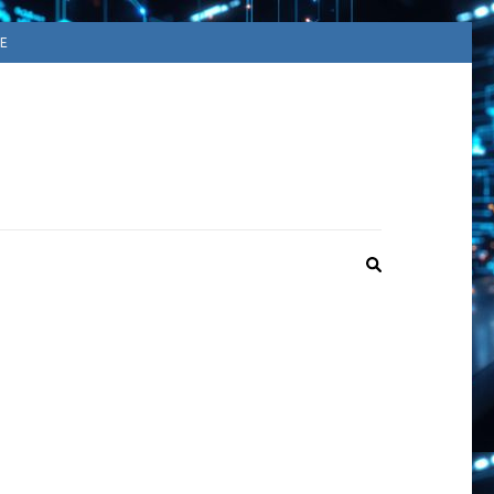
E
ACUUM
ime