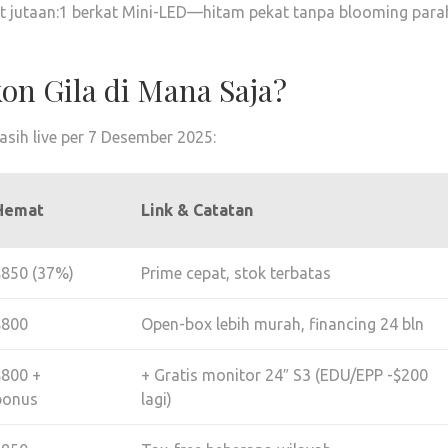
st jutaan:1 berkat Mini-LED—hitam pekat tanpa blooming para
on Gila di Mana Saja?
sih live per 7 Desember 2025:
Hemat
Link & Catatan
$850 (37%)
Prime cepat, stok terbatas
$800
Open-box lebih murah, financing 24 bln
$800 +
+ Gratis monitor 24″ S3 (EDU/EPP -$200
bonus
lagi)