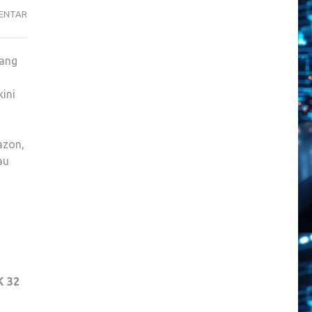
SAMSUNG
ENTAR
ODYSSEY
NEO
ang
G9
57
ini
INCI,
MONSTER
LAYAR
azon,
GAMING
au
DAPAT
DISKON
GILA
HEMAT
$850
(RP13
JUTA)
K 32
DI
AKHIR