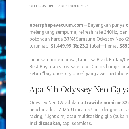
OLEH
JUSTIN
7 DESEMBER 2025
eparrphepavacuum.com
– Bayangkan punya
d
melengkung sempurna, refresh rate 240Hz, dan
potongan harga
37%
! Samsung Odyssey Neo G9 
turun jadi
$1.449,99 (Rp23,2 juta)
—hemat
$850
Ini bukan promo biasa, tapi sisa Black Friday
Best Buy, dan situs Samsung. Cocok banget bua
setup “buy once, cry once” yang awet bertahun-
Apa Sih Odyssey Neo G9 y
Odyssey Neo G9 adalah
ultrawide monitor 32
benchmark di 2025. Ukuran 57 inci dengan curve
racing, flight sim, atau multitasking gila (buka 
inci disatukan
, tapi seamless.