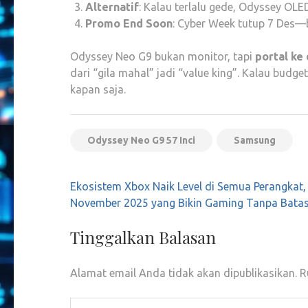
Alternatif
: Kalau terlalu gede, Odyssey OLE
Promo End Soon
: Cyber Week tutup 7 Des—
Odyssey Neo G9 bukan monitor, tapi
portal ke
dari “gila mahal” jadi “value king”. Kalau bud
kapan saja.
Odyssey Neo G9 57 Inci
Samsung
Navigasi
Ekosistem Xbox Naik Level di Semua Perangkat
pos
November 2025 yang Bikin Gaming Tanpa Bata
Tinggalkan Balasan
Alamat email Anda tidak akan dipublikasikan.
R