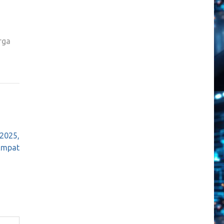
rga
 2025,
 Empat