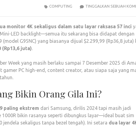
COMPUTING
TINGGALKAN SEBUAH KOM
ua monitor 4K sekaligus dalam satu layar raksasa 57 inci
y
 Mini-LED backlight—semua itu sekarang bisa didapat dengan
(model G95NC) yang biasanya dijual $2.299,99 (Rp36,8 juta) k
 (Rp13,6 juta)
.
/Cyber Week yang masih berlaku sampai 7 Desember 2025 di Am
t gamer PC high-end, content creator, atau siapa saja yang m
tahun.
ang Bikin Orang Gila Ini?
:9 paling ekstrem
dari Samsung, dirilis 2024 tapi masih jadi
 1000R bikin rasanya seperti dibungkus layar—ideal buat sim
10 jendela sekaligus tanpa bezel tengah). Ini setara
dua layar 4