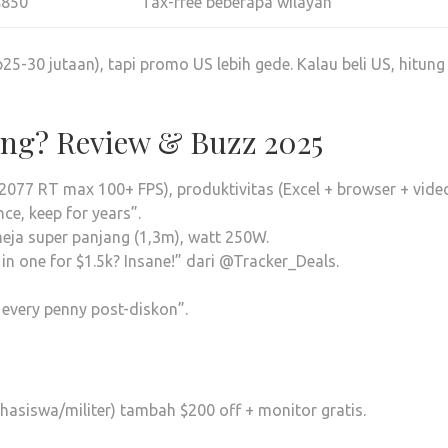
$850
Tax-free beberapa wilayah
5-30 jutaan), tapi promo US lebih gede. Kalau beli US, hitung
ang? Review & Buzz 2025
 2077 RT max 100+ FPS), produktivitas (Excel + browser + vide
nce, keep for years”.
eja super panjang (1,3m), watt 250W.
 in one for $1.5k? Insane!” dari @Tracker_Deals.
 every penny post-diskon”.
asiswa/militer) tambah $200 off + monitor gratis.