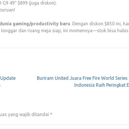
D G9 49″ $899 (juga diskon).
buruan!
 dunia gaming/productivity baru
. Dengan diskon $850 ini, ha
get longgar dan ruang meja siap, ini momennya—stok bisa habis
, Update
Buriram United Juara Free Fire World Series
s
Indonesia Raih Peringkat
uas yang wajib ditandai
*