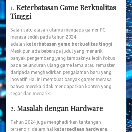
1.
Keterbatasan Game Berkualitas
Tinggi
Salah satu alasan utama mengapa gamer PC
merasa sedih pada tahun 2024
adalah
keterbatasan game berkualitas tinggi
.
Meskipun ada beberapa judul yang menarik,
banyak pengembang yang tampaknya lebih fokus
pada peluncuran ulang game lama atau remaster
daripada menghadirkan pengalaman baru yang
inovatif. Hal ini membuat banyak gamer merasa
bahwa mereka tidak mendapatkan konten yang
segar dan menarik.
2.
Masalah dengan Hardware
Tahun 2024 juga menghadirkan tantangan
tersendiri dalam hal
ketersediaan hardware
.