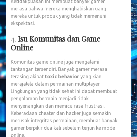
Ketidakpuasan ini membuat banyak gamer
merasa bahwa mereka menghabiskan uang
mereka untuk produk yang tidak memenuhi
ekspektasi.
4.
Isu Komunitas dan Game
Online
Komunitas game online juga mengalami
tantangan tersendiri. Banyak gamer merasa
terasing akibat
toxic behavior
yang kian
merajalela dalam permainan multiplayer.
Lingkungan yang tidak sehat ini dapat membuat
pengalaman bermain menjadi tidak
menyenangkan dan memicu rasa frustrasi.
Keberadaan cheater dan hacker juga semakin
merusak integritas permainan, membuat banyak
gamer berpikir dua kali sebelum terjun ke mode
online.