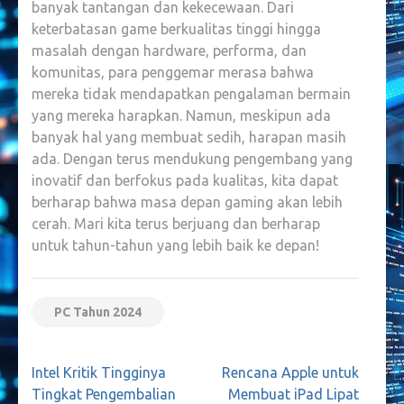
banyak tantangan dan kekecewaan. Dari
keterbatasan game berkualitas tinggi hingga
masalah dengan hardware, performa, dan
komunitas, para penggemar merasa bahwa
mereka tidak mendapatkan pengalaman bermain
yang mereka harapkan. Namun, meskipun ada
banyak hal yang membuat sedih, harapan masih
ada. Dengan terus mendukung pengembang yang
inovatif dan berfokus pada kualitas, kita dapat
berharap bahwa masa depan gaming akan lebih
cerah. Mari kita terus berjuang dan berharap
untuk tahun-tahun yang lebih baik ke depan!
PC Tahun 2024
Navigasi
Intel Kritik Tingginya
Rencana Apple untuk
pos
Tingkat Pengembalian
Membuat iPad Lipat