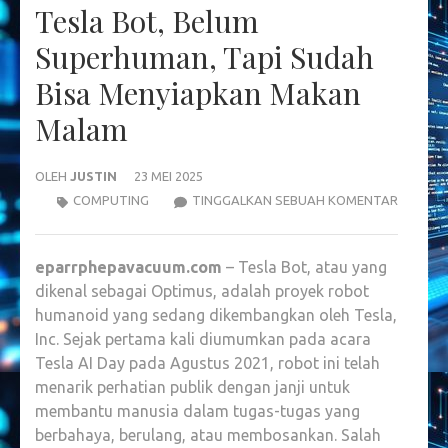
Tesla Bot, Belum
Superhuman, Tapi Sudah
Bisa Menyiapkan Makan
Malam
OLEH
JUSTIN
23 MEI 2025
TESLA
COMPUTING
TINGGALKAN SEBUAH KOMENTAR
BOT,
BELUM
eparrphepavacuum.com
– Tesla Bot, atau yang
SUPERH
dikenal sebagai Optimus, adalah proyek robot
TAPI
humanoid yang sedang dikembangkan oleh Tesla,
SUDAH
Inc. Sejak pertama kali diumumkan pada acara
BISA
Tesla AI Day pada Agustus 2021, robot ini telah
MENYIA
menarik perhatian publik dengan janji untuk
MAKAN
membantu manusia dalam tugas-tugas yang
MALAM
berbahaya, berulang, atau membosankan. Salah