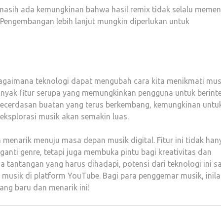
, masih ada kemungkinan bahwa hasil remix tidak selalu memen
 Pengembangan lebih lanjut mungkin diperlukan untuk
bagaimana teknologi dapat mengubah cara kita menikmati musi
anyak fitur serupa yang memungkinkan pengguna untuk berinte
kecerdasan buatan yang terus berkembang, kemungkinan untu
ksplorasi musik akan semakin luas.
menarik menuju masa depan musik digital. Fitur ini tidak han
i genre, tetapi juga membuka pintu bagi kreativitas dan
a tantangan yang harus dihadapi, potensi dari teknologi ini s
musik di platform YouTube. Bagi para penggemar musik, inil
ang baru dan menarik ini!