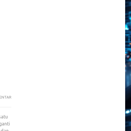
YOUTUBE’S
ENTAR
NEW
AI
satu
MUSIC
ganti
REMIXER,
 dan