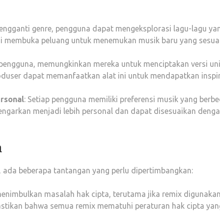
ngganti genre, pengguna dapat mengeksplorasi lagu-lagu ya
Ini membuka peluang untuk menemukan musik baru yang sesua
as pengguna, memungkinkan mereka untuk menciptakan versi un
roduser dapat memanfaatkan alat ini untuk mendapatkan inspi
rsonal
: Setiap pengguna memiliki preferensi musik yang berbe
ngarkan menjadi lebih personal dan dapat disesuaikan deng
n
, ada beberapa tantangan yang perlu dipertimbangkan:
menimbulkan masalah hak cipta, terutama jika remix digunaka
astikan bahwa semua remix mematuhi peraturan hak cipta yan