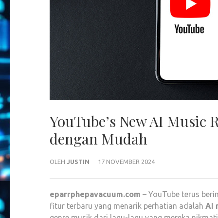
YouTube’s New AI Music 
dengan Mudah
OLEH
JUSTIN
17 NOVEMBER 2024
eparrphepavacuum.com
– YouTube terus beri
fitur terbaru yang menarik perhatian adalah
AI 
genre musik dari lagu-lagu yang mereka nikma