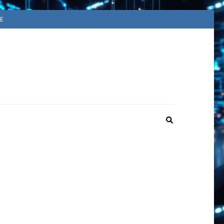
E
ACUUM
ime