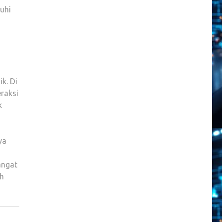
uhi
k. Di
raksi
k
ya
angat
ah