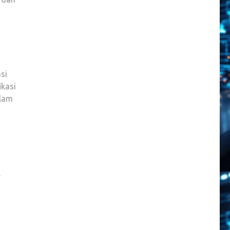
MENGGANTI
GENRE
MUSIK
DENGAN
MUDAH
si
ikasi
alam
.