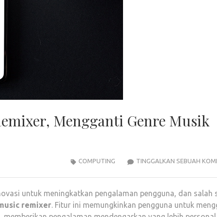
Remixer, Mengganti Genre Musik
COMPUTING
TINGGALKAN SEBUAH KOM
novasi untuk meningkatkan pengalaman pengguna, dan salah 
music remixer
. Fitur ini memungkinkan pengguna untuk meng
ti, memberikan pengalaman mendengarkan yang lebih personal