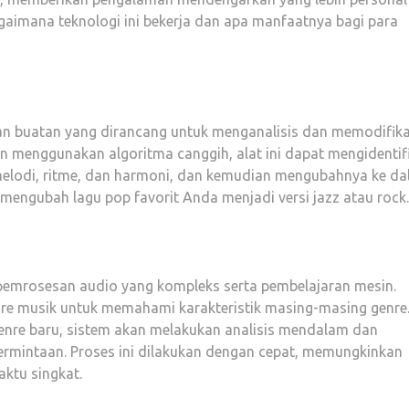
 bagaimana teknologi ini bekerja dan apa manfaatnya bagi para
san buatan yang dirancang untuk menganalisis dan memodifika
n menggunakan algoritma canggih, alat ini dapat mengidentif
 melodi, ritme, dan harmoni, dan kemudian mengubahnya ke d
mengubah lagu pop favorit Anda menjadi versi jazz atau rock.
n pemrosesan audio yang kompleks serta pembelajaran mesin.
nre musik untuk memahami karakteristik masing-masing genre
 genre baru, sistem akan melakukan analisis mendalam dan
ermintaan. Proses ini dilakukan dengan cepat, memungkinkan
ktu singkat.