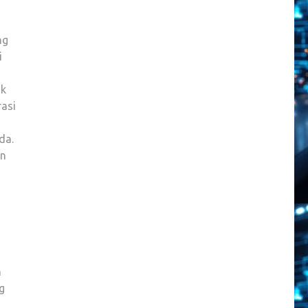
ng
i
ik
rasi
da.
an
n
g