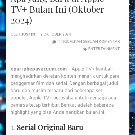
TV+ Bulan Ini (Oktober
2024)
OLEH
JUSTIN
2 OKTOBER 2024
APA
TINGGALKAN SEBUAH KOMENTAR
YANG
ENTERTAINMENT
BARU
DI
eparrphepavacuum.com
– Apple TV+ kembali
APPLE
menghadirkan deretan konten menarik untuk para
TV+
penggemar film dan serial. Dengan berbagai judul
BULAN
baru dan musim terbaru dari beberapa seri
INI
populer, Apple TV+ berusaha untuk menjaga agar
(OKTOB
pemirsa tetap terhibur. Berikut adalah beberapa
2024)
highlight yang bisa Anda nantikan bulan ini.
1.
Serial Original Baru