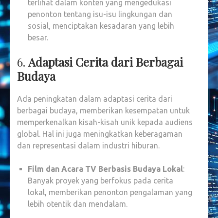
terlihat dalam konten yang mengedukasi
penonton tentang isu-isu lingkungan dan
sosial, menciptakan kesadaran yang lebih
besar.
6.
Adaptasi Cerita dari Berbagai
Budaya
Ada peningkatan dalam adaptasi cerita dari
berbagai budaya, memberikan kesempatan untuk
memperkenalkan kisah-kisah unik kepada audiens
global. Hal ini juga meningkatkan keberagaman
dan representasi dalam industri hiburan.
Film dan Acara TV Berbasis Budaya Lokal
:
Banyak proyek yang berfokus pada cerita
lokal, memberikan penonton pengalaman yang
lebih otentik dan mendalam.