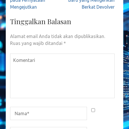
pada Pernyataan
Baru yang Mengerikan
Mengejutkan
Berkat Devolver
Tinggalkan Balasan
Alamat email Anda tidak akan dipublikasikan.
Ruas yang wajib ditandai
*