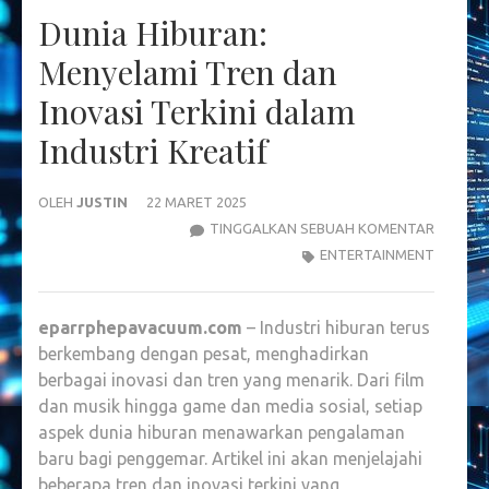
Dunia Hiburan:
Menyelami Tren dan
Inovasi Terkini dalam
Industri Kreatif
OLEH
JUSTIN
22 MARET 2025
DUNIA
TINGGALKAN SEBUAH KOMENTAR
HIBURAN
ENTERTAINMENT
MENYEL
TREN
eparrphepavacuum.com
– Industri hiburan terus
DAN
berkembang dengan pesat, menghadirkan
INOVASI
berbagai inovasi dan tren yang menarik. Dari film
TERKINI
dan musik hingga game dan media sosial, setiap
DALAM
aspek dunia hiburan menawarkan pengalaman
INDUSTR
baru bagi penggemar. Artikel ini akan menjelajahi
KREATIF
beberapa tren dan inovasi terkini yang