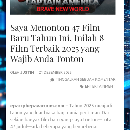
Saya Menonton 47 Film
Baru Tahun Ini, Inilah 8
Film Terbaik 2025 yang
Wajib Anda Tonton
OLEH
JUSTIN
21 DESEMBER 2025
SAYA
TINGGALKAN SEBUAH KOMENTAR
MENON
ENTERTAINMENT
47
FILM
eparrphepavacuum.com
– Tahun 2025 menjadi
BARU
tahun yang luar biasa bagi dunia perfilman. Dari
TAHUN
sekian banyak film baru yang saya tonton—total
INI,
47 judul—ada beberapa yang benar-benar
INILAH