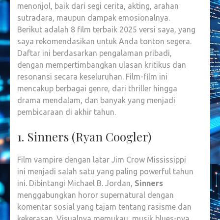
menonjol, baik dari segi cerita, akting, arahan
8
sutradara, maupun dampak emosionalnya.
FILM
Berikut adalah 8 film terbaik 2025 versi saya, yang
TERBAI
saya rekomendasikan untuk Anda tonton segera.
2025
Daftar ini berdasarkan pengalaman pribadi,
YANG
dengan mempertimbangkan ulasan kritikus dan
WAJIB
resonansi secara keseluruhan. Film-film ini
ANDA
mencakup berbagai genre, dari thriller hingga
TONTO
drama mendalam, dan banyak yang menjadi
pembicaraan di akhir tahun.
1. Sinners (Ryan Coogler)
Film vampire dengan latar Jim Crow Mississippi
ini menjadi salah satu yang paling powerful tahun
ini. Dibintangi Michael B. Jordan,
Sinners
menggabungkan horor supernatural dengan
komentar sosial yang tajam tentang rasisme dan
kekerasan. Visualnya memukau, musik blues-nya