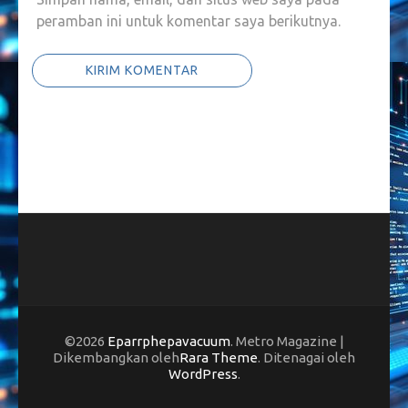
peramban ini untuk komentar saya berikutnya.
©2026
Eparrphepavacuum
. Metro Magazine |
Dikembangkan oleh
Rara Theme
. Ditenagai oleh
WordPress
.