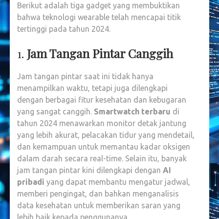
Berikut adalah tiga gadget yang membuktikan
bahwa teknologi wearable telah mencapai titik
tertinggi pada tahun 2024.
1.
Jam Tangan Pintar Canggih
Jam tangan pintar saat ini tidak hanya
menampilkan waktu, tetapi juga dilengkapi
dengan berbagai fitur kesehatan dan kebugaran
yang sangat canggih.
Smartwatch terbaru
di
tahun 2024 menawarkan monitor detak jantung
yang lebih akurat, pelacakan tidur yang mendetail,
dan kemampuan untuk memantau kadar oksigen
dalam darah secara real-time. Selain itu, banyak
jam tangan pintar kini dilengkapi dengan
AI
pribadi
yang dapat membantu mengatur jadwal,
memberi pengingat, dan bahkan menganalisis
data kesehatan untuk memberikan saran yang
lebih baik kepada penggunanya.