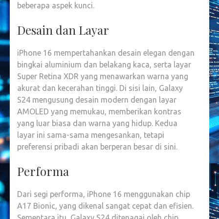
beberapa aspek kunci.
LEBIH
BAIK
Desain dan Layar
DARI
YANG
iPhone 16 mempertahankan desain elegan dengan
LAIN?
bingkai aluminium dan belakang kaca, serta layar
Super Retina XDR yang menawarkan warna yang
akurat dan kecerahan tinggi. Di sisi lain, Galaxy
S24 mengusung desain modern dengan layar
AMOLED yang memukau, memberikan kontras
yang luar biasa dan warna yang hidup. Kedua
layar ini sama-sama mengesankan, tetapi
preferensi pribadi akan berperan besar di sini.
Performa
Dari segi performa, iPhone 16 menggunakan chip
A17 Bionic, yang dikenal sangat cepat dan efisien.
Sementara itu, Galaxy S24 ditenagai oleh chip