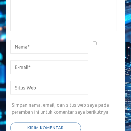
Simpan nama, email, dan situs web saya pada
peramban ini untuk komentar saya berikutnya.