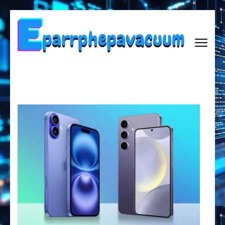
Lompat
ke
konten
(Tekan
Enter)
EPARRPHEPAVACUUM
Empowering Tomorrow, One Innovation at a Time