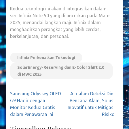
Kedua teknologi ini akan diintegrasikan dalam
seri Infinix Note 50 yang diluncurkan pada Maret
2025, menandai langkah maju Infinix dalam
menghadirkan perangkat yang lebih cerdas,
berkelanjutan, dan personal.
Infinix Perkenalkan Teknologi
SolarEnergy-Reserving dan E-Color Shift 2.0
di MWC 2025
Navigasi
Samsung Odyssey OLED
AI dalam Deteksi Dini
pos
G9 Hadir dengan
Bencana Alam, Solusi
Monitor Kedua Gratis
Inovatif untuk Mitigasi
dalam Penawaran Ini
Risiko
Tinggalkan Balasan