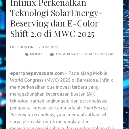
Infinix Perkenalkan
Teknologi SolarEnergy-
Reserving dan E-Color
Shift 2.0 di MWC 2025
OLEH
JUSTIN
2 JUNI 2025
INFINIX
MOBILE
TINGGALKAN SEBUAH KOMENTAR
PERKEN
TEKNOL
eparrphepavacuum.com
– Pada ajang Mobile
SOLARE
World Congress (MWC) 2025 di Barcelona, Infinix
RESERV
memperkenalkan dua inovasi terbaru yang
DAN
menggabungkan kecerdasan buatan (AI),
E-
teknologi ramah lingkungan, dan personalisasi
COLOR
pengguna.
Inovasi pertama adalah
SolarEnergy-
SHIFT
Reserving Technology
, yang memanfaatkan sel
2.0
surya perovskit untuk menangkap dan
DI
menyimpan energi cahaya dari sumber dalam dan