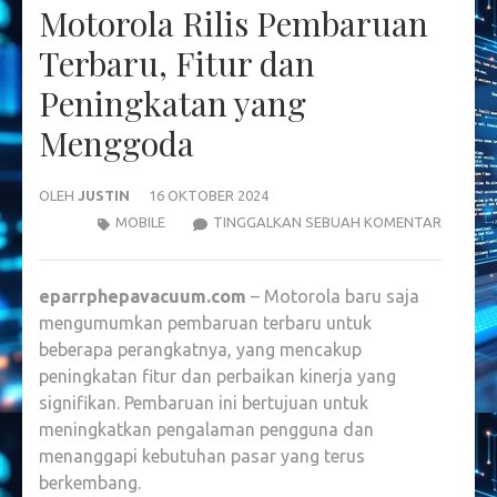
Motorola Rilis Pembaruan
Terbaru, Fitur dan
Peningkatan yang
Menggoda
OLEH
JUSTIN
16 OKTOBER 2024
MOTOR
MOBILE
TINGGALKAN SEBUAH KOMENTAR
RILIS
PEMBA
eparrphepavacuum.com
– Motorola baru saja
TERBAR
mengumumkan pembaruan terbaru untuk
FITUR
beberapa perangkatnya, yang mencakup
DAN
peningkatan fitur dan perbaikan kinerja yang
PENING
signifikan. Pembaruan ini bertujuan untuk
YANG
meningkatkan pengalaman pengguna dan
MENGG
menanggapi kebutuhan pasar yang terus
berkembang.