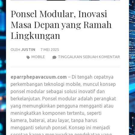
Ponsel Modular, Inovasi
Masa Depan yang Ramah
Lingkungan
OLEH
JUSTIN
7 MEI 2025
PONSEL
MOBILE
TINGGALKAN SEBUAH KOMENTAR
MODULA
INOVASI
eparrphepavacuum.com
– Di tengah cepatnya
MASA
perkembangan teknologi mobile, muncul konsep
DEPAN
ponsel modular sebagai solusi inovatif dan
YANG
berkelanjutan. Ponsel modular adalah perangkat
RAMAH
yang memungkinkan pengguna mengganti atau
LINGKU
meningkatkan komponen tertentu, seperti
kamera, baterai, atau layar, tanpa harus
mengganti seluruh ponsel. Konsep ini menjadi
sorotan karena menawarkan pendekatan yang