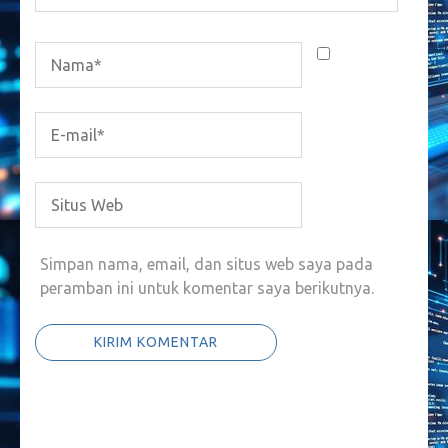
Simpan nama, email, dan situs web saya pada
peramban ini untuk komentar saya berikutnya.