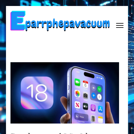
Lompat
ke
konten
(Tekan
Enter)
EPARRPHEPAVACUUM
Empowering Tomorrow, One Innovation at a Time