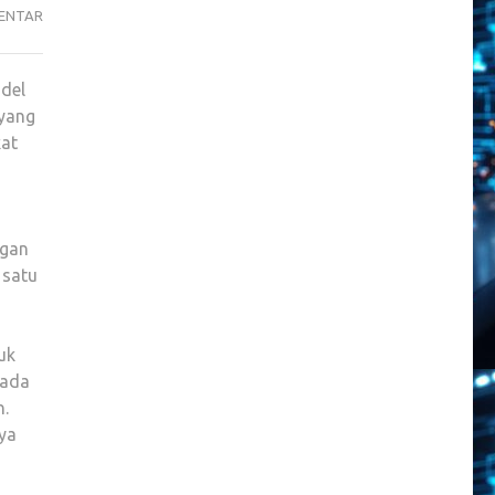
SALAH
ENTAR
SATU
CINCIN
del
PINTAR
yang
FAVORIT
kat
YANG
WAJIB
DIBELI
BERKAT
ngan
CYBER
 satu
WEEK
uk
 ada
n.
nya