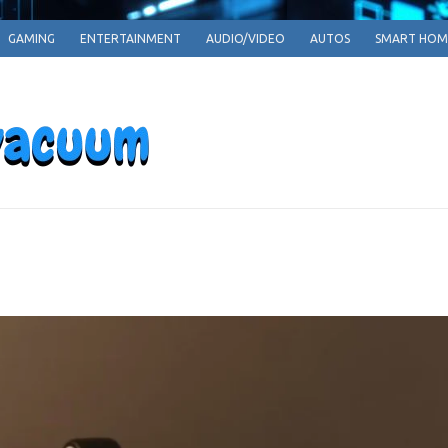
GAMING
ENTERTAINMENT
AUDIO/VIDEO
AUTOS
SMART HOM
EPARRPHEPAV
Empowering Tomorrow, One Innovation at a T