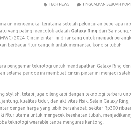
TECH NEWS
TINGGALKAN SEBUAH KOM
 semakin mengemuka, terutama setelah peluncuran beberapa mo
satu yang paling mencolok adalah
Galaxy Ring
dari Samsung, 
MWC) 2024. Cincin pintar ini dirancang untuk menjadi perang
an berbagai fitur canggih untuk memantau kondisi tubuh
ara penggemar teknologi untuk mendapatkan Galaxy Ring de
an selama periode ini membuat cincin pintar ini menjadi salah
 stylish, tetapi juga dilengkapi dengan teknologi terbaru unt
ntung, kualitas tidur, dan aktivitas fisik
.
Selain Galaxy Ring,
ntar dengan harga yang lebih bersahabat, sekitar Rp300 ribua
iliki fitur utama untuk mengecek kesehatan tubuh, menjadikan
coba teknologi wearable tanpa menguras kantong
.