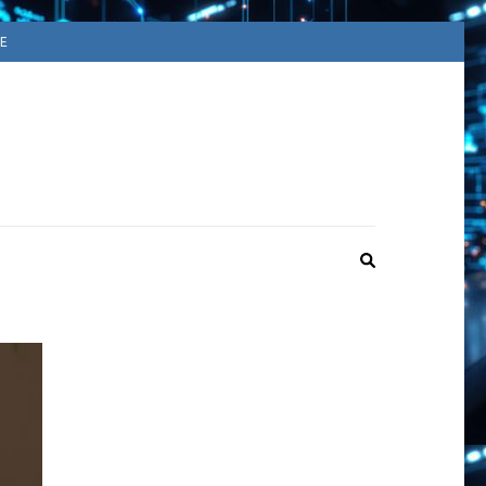
E
ACUUM
ime