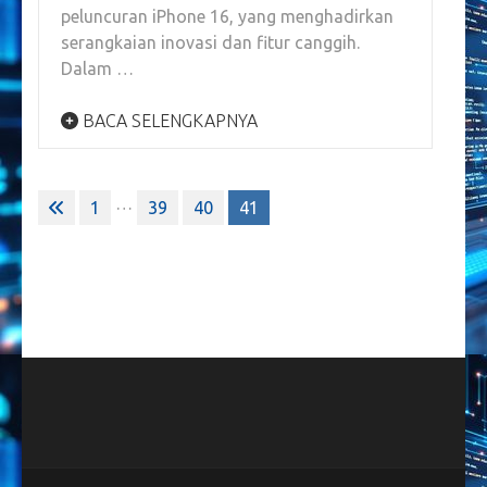
peluncuran iPhone 16, yang menghadirkan
serangkaian inovasi dan fitur canggih.
Dalam …
BACA SELENGKAPNYA
Paginasi
…
1
39
40
41
pos