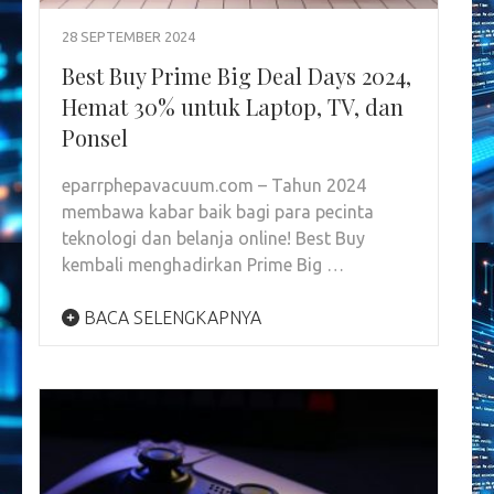
28 SEPTEMBER 2024
Best Buy Prime Big Deal Days 2024,
Hemat 30% untuk Laptop, TV, dan
Ponsel
eparrphepavacuum.com – Tahun 2024
membawa kabar baik bagi para pecinta
teknologi dan belanja online! Best Buy
kembali menghadirkan Prime Big …
BACA SELENGKAPNYA