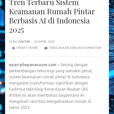
Tren Terbaru Sistem
Keamanan Rumah Pintar
Berbasis AI di Indonesia
2025
OLEH
JUSTIN
24 APRIL 2025
TREN
SMART HOME
TINGGALKAN SEBUAH KOMENTAR
TERBAR
SISTEM
eparrphepavacuum.com
– Seiring dengan
KEAMA
perkembangan teknologi yang semakin pesat,
RUMAH
sistem keamanan rumah pintar di Indonesia
PINTAR
mengalami transformasi signifikan dengan
BERBAS
hadirnya teknologi Kecerdasan Buatan (AI).
AI
Artikel ini akan membahas bagaimana AI
DI
mengubah cara kita mengamankan rumah di
INDONE
tahun 2025.
2025