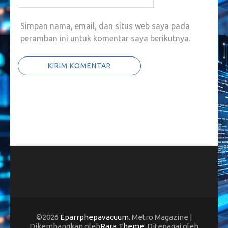
Simpan nama, email, dan situs web saya pada
peramban ini untuk komentar saya berikutnya.
©2026
Eparrphepavacuum
. Metro Magazine |
Dikembangkan oleh
Rara Theme
. Ditenagai oleh