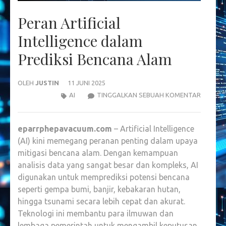
Peran Artificial
Intelligence dalam
Prediksi Bencana Alam
OLEH
JUSTIN
11 JUNI 2025
PERAN
AI
TINGGALKAN SEBUAH KOMENTAR
ARTIFIC
INTELLI
eparrphepavacuum.com
– Artificial Intelligence
DALAM
(AI) kini memegang peranan penting dalam upaya
PREDIKS
mitigasi bencana alam. Dengan kemampuan
BENCAN
analisis data yang sangat besar dan kompleks, AI
ALAM
digunakan untuk memprediksi potensi bencana
seperti gempa bumi, banjir, kebakaran hutan,
hingga tsunami secara lebih cepat dan akurat.
Teknologi ini membantu para ilmuwan dan
lembaga pemerintah untuk mengambil keputusan