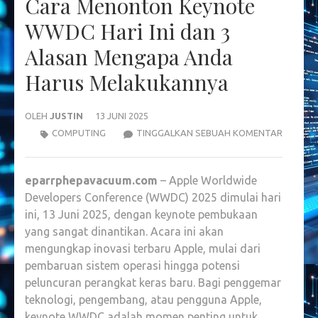
Cara Menonton Keynote
WWDC Hari Ini dan 3
Alasan Mengapa Anda
Harus Melakukannya
OLEH
JUSTIN
13 JUNI 2025
CARA
COMPUTING
TINGGALKAN SEBUAH KOMENTAR
MENON
KEYNOT
eparrphepavacuum.com
– Apple Worldwide
WWDC
Developers Conference (WWDC) 2025 dimulai hari
HARI
ini, 13 Juni 2025, dengan keynote pembukaan
INI
yang sangat dinantikan. Acara ini akan
DAN
mengungkap inovasi terbaru Apple, mulai dari
3
pembaruan sistem operasi hingga potensi
ALASAN
peluncuran perangkat keras baru. Bagi penggemar
MENGA
teknologi, pengembang, atau pengguna Apple,
ANDA
keynote WWDC adalah momen penting untuk