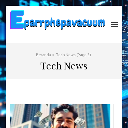
Lompat
ke
konten
(Tekan
Enter)
EPARRPHEPAVACUUM
Empowering Tomorrow, One Innovation at a Time
Beranda
>
Tech News
(Page 3)
Tech News