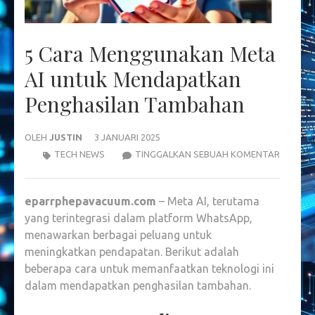
5 Cara Menggunakan Meta
AI untuk Mendapatkan
Penghasilan Tambahan
OLEH
JUSTIN
3 JANUARI 2025
5
TECH NEWS
TINGGALKAN SEBUAH KOMENTAR
CARA
MENGG
eparrphepavacuum.com
– Meta AI, terutama
META
yang terintegrasi dalam platform WhatsApp,
AI
menawarkan berbagai peluang untuk
UNTUK
meningkatkan pendapatan. Berikut adalah
MENDA
beberapa cara untuk memanfaatkan teknologi ini
PENGHA
dalam mendapatkan penghasilan tambahan.
TAMBA