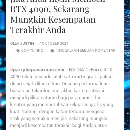
RTX 4090, Sekarang
Mungkin Kesempatan
Terakhir Anda
OLEH
JUSTIN
7 OKTOBER 2024
JIKA
COMPUTING
TINGGALKAN SEBUAH KOMENTAR
ANDA
INGIN
eparrphepavacuum.com
– NVIDIA GeForce RTX
MEMBEL
4090 telah menjadi salah satu kartu grafis paling
RTX
dicari sejak diluncurkan. Dengan performa luar
4090,
biasa dan teknologi mutakhir, kartu grafis ini
SEKARA
menjadi pilihan utama bagi para gamer dan
MUNGKI
kreator yang membutuhkan kekuatan grafis yang
KESEMP
kuat. Namun, dengan kabar terbaru mengenai
TERAKH
stok yang semakin menipis, sekarang mungkin
ANDA
menjadi kesempatan terakhir bagi Anda untuk