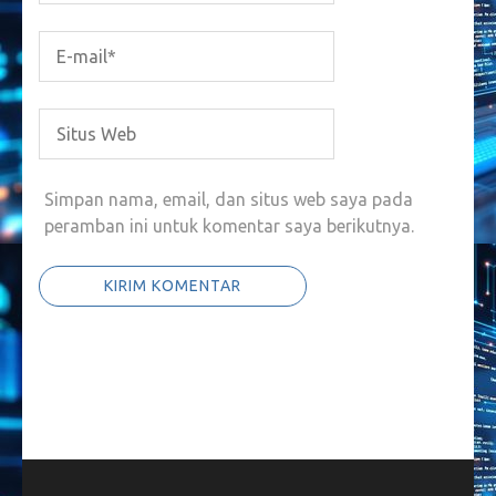
Simpan nama, email, dan situs web saya pada
peramban ini untuk komentar saya berikutnya.