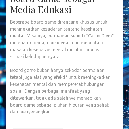
Media Edukasi
Beberapa board game dirancang khusus untuk
meningkatkan kesadaran tentang kesehatan
mental. Misalnya, permainan seperti “Carpe Diem”
membantu remaja mengenali dan mengatasi
masalah kesehatan mental melalui simulasi
situasi kehidupan nyata.
​​
Board game bukan hanya sekadar permainan,
tetapi juga alat yang efektif untuk meningkatkan
kesehatan mental dan mempererat hubungan
sosial. Dengan berbagai manfaat yang
ditawarkan, tidak ada salahnya menjadikan
board game sebagai pilihan hiburan yang sehat
dan menyenangkan.