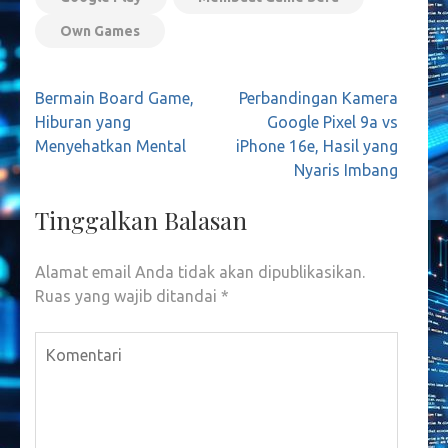
Own Games
Navigasi
Bermain Board Game,
Perbandingan Kamera
pos
Hiburan yang
Google Pixel 9a vs
Menyehatkan Mental​
iPhone 16e, Hasil yang
Nyaris Imbang
Tinggalkan Balasan
Alamat email Anda tidak akan dipublikasikan.
Ruas yang wajib ditandai
*