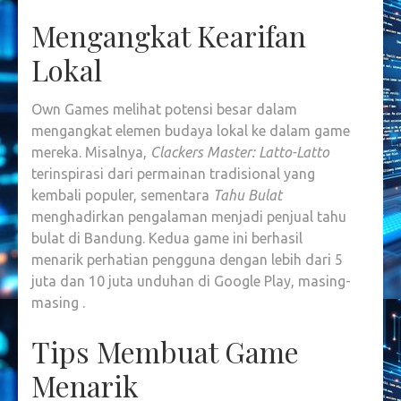
Mengangkat Kearifan
Lokal
Own Games melihat potensi besar dalam
mengangkat elemen budaya lokal ke dalam game
mereka.
Misalnya,
Clackers Master: Latto-Latto
terinspirasi dari permainan tradisional yang
kembali populer, sementara
Tahu Bulat
menghadirkan pengalaman menjadi penjual tahu
bulat di Bandung.
Kedua game ini berhasil
menarik perhatian pengguna dengan lebih dari 5
juta dan 10 juta unduhan di Google Play, masing-
masing
.​
Tips Membuat Game
Menarik