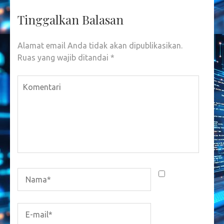
Tinggalkan Balasan
Alamat email Anda tidak akan dipublikasikan.
Ruas yang wajib ditandai
*