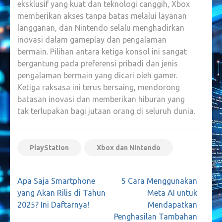
eksklusif yang kuat dan teknologi canggih, Xbox
memberikan akses tanpa batas melalui layanan
langganan, dan Nintendo selalu menghadirkan
inovasi dalam gameplay dan pengalaman
bermain. Pilihan antara ketiga konsol ini sangat
bergantung pada preferensi pribadi dan jenis
pengalaman bermain yang dicari oleh gamer.
Ketiga raksasa ini terus bersaing, mendorong
batasan inovasi dan memberikan hiburan yang
tak terlupakan bagi jutaan orang di seluruh dunia.
PlayStation
Xbox dan Nintendo
Navigasi
Apa Saja Smartphone
5 Cara Menggunakan
pos
yang Akan Rilis di Tahun
Meta AI untuk
2025? Ini Daftarnya!
Mendapatkan
Penghasilan Tambahan