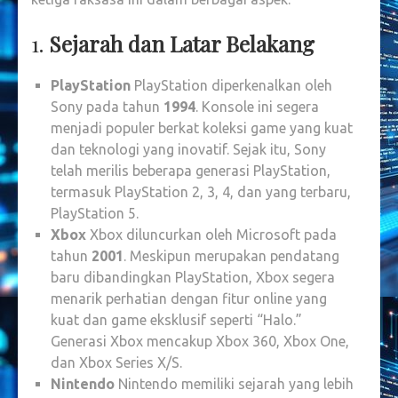
1.
Sejarah dan Latar Belakang
PlayStation
PlayStation diperkenalkan oleh
Sony pada tahun
1994
. Konsole ini segera
menjadi populer berkat koleksi game yang kuat
dan teknologi yang inovatif. Sejak itu, Sony
telah merilis beberapa generasi PlayStation,
termasuk PlayStation 2, 3, 4, dan yang terbaru,
PlayStation 5.
Xbox
Xbox diluncurkan oleh Microsoft pada
tahun
2001
. Meskipun merupakan pendatang
baru dibandingkan PlayStation, Xbox segera
menarik perhatian dengan fitur online yang
kuat dan game eksklusif seperti “Halo.”
Generasi Xbox mencakup Xbox 360, Xbox One,
dan Xbox Series X/S.
Nintendo
Nintendo memiliki sejarah yang lebih