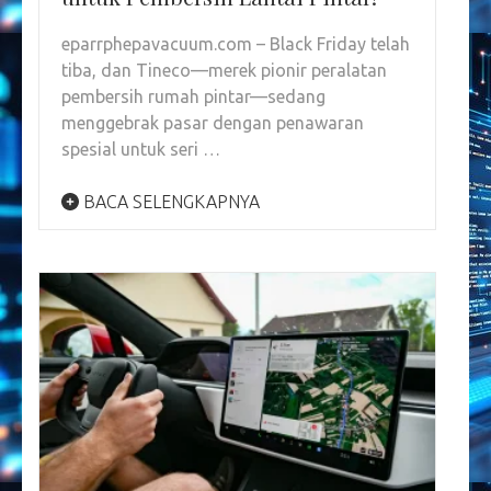
eparrphepavacuum.com – Black Friday telah
tiba, dan Tineco—merek pionir peralatan
pembersih rumah pintar—sedang
menggebrak pasar dengan penawaran
spesial untuk seri …
BACA SELENGKAPNYA