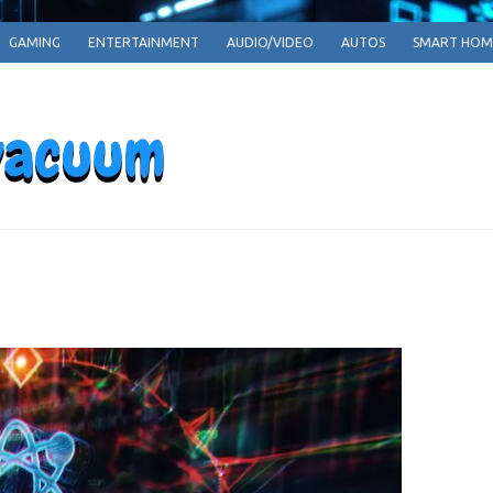
GAMING
ENTERTAINMENT
AUDIO/VIDEO
AUTOS
SMART HOM
EPARRPHEPAV
Empowering Tomorrow, One Innovation at a T