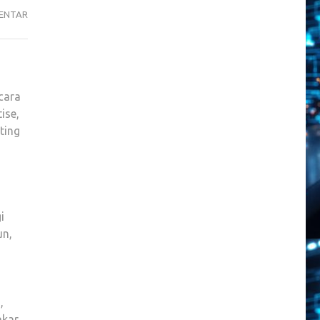
QUANTUM
ENTAR
COMPUTING,
MEMBUKA
ERA
BARU
cara
TEKNOLOGI
ise,
DI
ting
INDONESIA
i
un,
,
akar