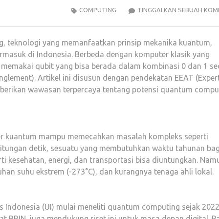
COMPUTING
TINGGALKAN SEBUAH KOM
, teknologi yang memanfaatkan prinsip mekanika kuantum,
rmasuk di Indonesia. Berbeda dengan komputer klasik yang
 memakai qubit yang bisa berada dalam kombinasi 0 dan 1 se
nglement). Artikel ini disusun dengan pendekatan EEAT (Expert
mberikan wawasan terpercaya tentang potensi quantum compu
er kuantum mampu memecahkan masalah kompleks seperti
 hitungan detik, sesuatu yang membutuhkan waktu tahunan bag
rti kesehatan, energi, dan transportasi bisa diuntungkan. Nam
uhan suhu ekstrem (-273°C), dan kurangnya tenaga ahli lokal.
as Indonesia (UI) mulai meneliti quantum computing sejak 2022
t BRIN, juga mendukung riset ini untuk masa depan digital. P