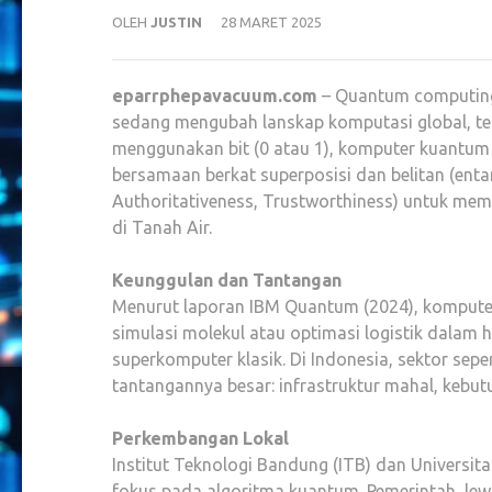
OLEH
JUSTIN
28 MARET 2025
eparrphepavacuum.com
– Quantum computing
sedang mengubah lanskap komputasi global, te
menggunakan bit (0 atau 1), komputer kuantum
bersamaan berkat superposisi dan belitan (enta
Authoritativeness, Trustworthiness) untuk me
di Tanah Air.
Keunggulan dan Tantangan
Menurut laporan IBM Quantum (2024), komput
simulasi molekul atau optimasi logistik dalam
superkomputer klasik. Di Indonesia, sektor sepe
tantangannya besar: infrastruktur mahal, kebut
Perkembangan Lokal
Institut Teknologi Bandung (ITB) dan Universit
fokus pada algoritma kuantum. Pemerintah, lewa