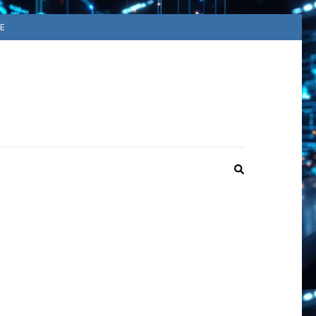
E
ACUUM
ime