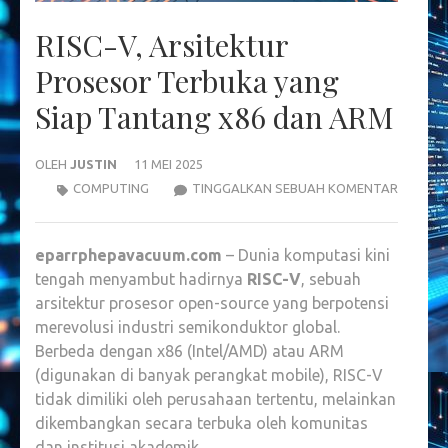
RISC-V, Arsitektur
Prosesor Terbuka yang
Siap Tantang x86 dan ARM
OLEH
JUSTIN
11 MEI 2025
RISC-
COMPUTING
TINGGALKAN SEBUAH KOMENTAR
V,
ARSITE
eparrphepavacuum.com
– Dunia komputasi kini
PROSES
tengah menyambut hadirnya
RISC-V
, sebuah
TERBUK
arsitektur prosesor open-source yang berpotensi
YANG
merevolusi industri semikonduktor global.
SIAP
Berbeda dengan x86 (Intel/AMD) atau ARM
TANTA
(digunakan di banyak perangkat mobile), RISC-V
X86
tidak dimiliki oleh perusahaan tertentu, melainkan
DAN
dikembangkan secara terbuka oleh komunitas
ARM
dan institusi akademik.